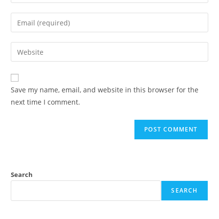
your
name
Enter
or
your
username
email
Enter
to
address
your
comment
to
website
comment
URL
Save my name, email, and website in this browser for the
(optional)
next time I comment.
Search
SEARCH