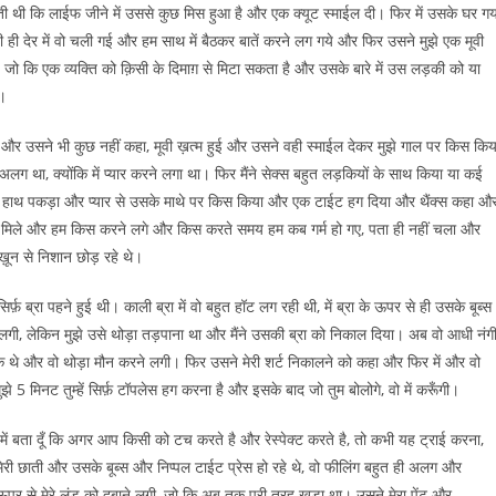
ी थी कि लाईफ जीने में उससे कुछ मिस हुआ है और एक क्यूट स्माईल दी। फिर में उसके घर गय
ही देर में वो चली गई और हम साथ में बैठकर बातें करने लग गये और फिर उसने मुझे एक मूवी
ै, जो कि एक व्यक्ति को क़िसी के दिमाग़ से मिटा सकता है और उसके बारे में उस लड़की को या
े।
र उसने भी कुछ नहीं कहा, मूवी ख़त्म हुई और उसने वही स्माईल देकर मुझे गाल पर किस किय
अलग था, क्योंकि में प्यार करने लगा था। फिर मैंने सेक्स बहुत लड़कियों के साथ किया या कई
हाथ पकड़ा और प्यार से उसके माथे पर किस किया और एक टाईट हग दिया और थैंक्स कहा औ
ठ से मिले और हम किस करने लगे और किस करते समय हम कब गर्म हो गए, पता ही नहीं चला और
ख़ून से निशान छोड़ रहे थे।
ब्रा पहने हुई थी। काली ब्रा में वो बहुत हॉट लग रही थी, में ब्रा के ऊपर से ही उसके बूब्स
लगी, लेकिन मुझे उसे थोड़ा तड़पाना था और मैंने उसकी ब्रा को निकाल दिया। अब वो आधी नंग
र के थे और वो थोड़ा मौन करने लगी। फिर उसने मेरी शर्ट निकालने को कहा और फिर में और वो
 मिनट तुम्हें सिर्फ़ टॉपलेस हग करना है और इसके बाद जो तुम बोलोगे, वो में करूँगी।
में बता दूँ कि अगर आप किसी को टच करते है और रेस्पेक्ट करते है, तो कभी यह ट्राई करना,
ेरी छाती और उसके बूब्स और निप्पल टाईट प्रेस हो रहे थे, वो फीलिंग बहुत ही अलग और
र से मेरे लंड को दबाने लगी, जो कि अब तक पूरी तरह खड़ा था। उसने मेरा पेंट और