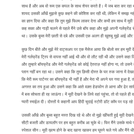
साथ है और अब वो रूम एक कपल के साथ शेयर करते है। में जब बात कर रहा था, 
शायद उसकी आँखें मुझसे कुछ कहने की कोशिश कर रही थी, लेकिन में समझ नहीं पा
का ज्ञान दिया और कहा कि तुम मुझे फिल्म लाकर देना और कभी हम साथ में मूवी देखन
कह सका और गाड़ी चलने से पहले मैंने उसे बॉय कहा और मुझे अपनी गर्लफ्रेंड 
था। उसके बूब्स मेरी छाती से दबे और उसकी एक अलग ही खुशबू मुझे आई और
कुछ दिन बीते और मुझे मेरे वाट्सअप पर एक मैसेज आया कि बोलो सर हम मूवी दे
मेरी गर्लफ्रेंड ट्रिप से वापस नहीं आई थी और वो लौट रही थी और उसने कहा कि ह
और तुम्हारे बॉयफ्रेंड और मेरी गर्लफ्रेंड को कोई ऐतराज़ नहीं होगा ना, तो उसने 
प्लान नहीं बन रहा था। उसने कहा कि तुम क़िसी दोस्त के घर रुक जाना में देखत
कि मेरी रूम पार्टनर का बॉयफ्रेंड भी नहीं है और मेरा भी अपने घर गया हुआ है
अगस्त का तय हुआ और उसने कहा कि आते वक़्त हेडफोन ले आना और ढेर सारी म
में बस सोचता ही रह जाऊंगा। में मूवी देखने के लिये वहां पहुंचा, तो वो पहले ह
प्यारी स्माईल दी। दोस्तों ये कहानी आप हिंदी चुदाई स्टोरी डॉट कॉम पर पड़ रहे
उसकी आँखे और बूब्स बहुत मस्त दिख रहे थे और वो मुझे खींचती हुई मूवी देखने
सीटी बजती और डायलॉग पर हम बहुत करीब आ चुके थे। फिर मैंने उसके माथे प
स्पेशल सीन। मूवी ख़त्म होने के बाद खाना खाकर हम घूमने चले गये और मैंन