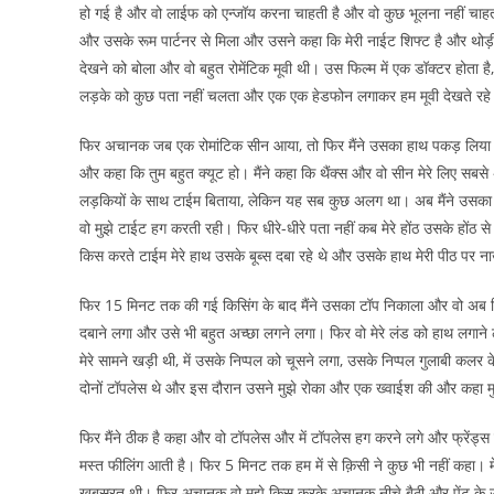
हो गई है और वो लाईफ को एन्जॉय करना चाहती है और वो कुछ भूलना नहीं चाहत
और उसके रूम पार्टनर से मिला और उसने कहा कि मेरी नाईट शिफ्ट है और थोड़ी 
देखने को बोला और वो बहुत रोमेंटिक मूवी थी। उस फिल्म में एक डॉक्टर होता ह
लड़के को कुछ पता नहीं चलता और एक एक हेडफोन लगाकर हम मूवी देखते रह
फिर अचानक जब एक रोमांटिक सीन आया, तो फिर मैंने उसका हाथ पकड़ लिया औ
और कहा कि तुम बहुत क्यूट हो। मैंने कहा कि थैंक्स और वो सीन मेरे लिए सबसे 
लड़कियों के साथ टाईम बिताया, लेकिन यह सब कुछ अलग था। अब मैंने उसका 
वो मुझे टाईट हग करती रही। फिर धीरे-धीरे पता नहीं कब मेरे होंठ उसके हों
किस करते टाईम मेरे हाथ उसके बूब्स दबा रहे थे और उसके हाथ मेरी पीठ पर ना
फिर 15 मिनट तक की गई किसिंग के बाद मैंने उसका टॉप निकाला और वो अब सिर्फ़ 
दबाने लगा और उसे भी बहुत अच्छा लगने लगा। फिर वो मेरे लंड को हाथ लगाने 
मेरे सामने खड़ी थी, में उसके निप्पल को चूसने लगा, उसके निप्पल गुलाबी कल
दोनों टॉपलेस थे और इस दौरान उसने मुझे रोका और एक ख्वाईश की और कहा मुझे 5
फिर मैंने ठीक है कहा और वो टॉपलेस और में टॉपलेस हग करने लगे और फ्रेंड्स 
मस्त फीलिंग आती है। फिर 5 मिनट तक हम में से क़िसी ने कुछ भी नहीं कहा। म
खूबसूरत थी। फिर अचानक वो मुझे किस करके अचानक नीचे बैठी और पेंट के ऊप