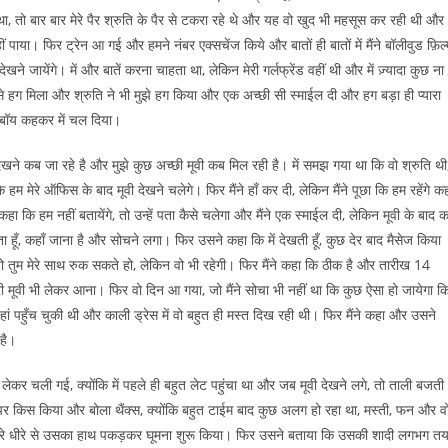
तो बार बार मेरे पैर श्रुति के पैर से टकरा रहे थे और यह वो खुद भी महसूस कर रही थी और
या। फिर ट्रेन आ गई और हमने नंबर एक्सचेंज किये और बातों ही बातों में मैंने बॉलीवुड फ़िल्
े जायेंगे। में और बातें करना चाहता था, लेकिन मेरी गर्लफ्रेंड वहीं थी और में ज़्यादा कुछ ना
से हग मिला और श्रुति ने भी मुझे हग किया और एक अच्छी सी स्माईल दी और हग बड़ा ही प्यारा
 बॉय कहकर में चल दिया।
खने कब जा रहे है और मुझे कुछ अच्छी मूवी कब मिल रही है। में समझ गया था कि वो श्रुति थी
म मेरे ऑफिस के बाद मूवी देखने चलेगे। फिर मैंने हाँ कर दी, लेकिन मैंने पूछा कि हम रहेंगे क
कहा कि हम नहीं बतायेंगे, तो उन्हें पता कैसे चलेगा और मैंने एक स्माईल दी, लेकिन मूवी के बाद क
ा हूँ, कहाँ जाना है और सोचने लगा। फिर उसने कहा कि में देखती हूँ, कुछ देर बाद मैसेज किया
, तो तुम मेरे साथ रुक सकते हो, लेकिन वो भी रहेगी। फिर मैंने कहा कि ठीक है और तारीख 14
ूवी भी लेकर आना। फिर वो दिन आ गया, जो मैंने सोचा भी नहीं था कि कुछ ऐसा हो जायेगा क
ी वहां पहुँच चुकी थी और काली ड्रेस में वो बहुत ही मस्त दिख रही थी। फिर मैंने कहा और उसने
 है।
 लेकर चली गई, क्योंकि में पहले ही बहुत लेट पहुंचा था और जब मूवी देखने लगे, तो ताली बजती
र किस किया और बोला थैंक्स, क्योंकि बहुत टाईम बाद कुछ अलग हो रहा था, मस्ती, फन और व
े धीरे धीरे से उसका हाथ पकड़कर घूमना शुरू किया। फिर उसने बताया कि उसकी शादी लगभग त