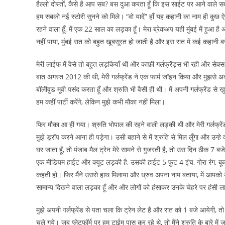
हैल्लो दोस्तों, कैसे है आप सब? बस दुआ करता हूँ कि इस साईट पर आने वाले
हम सबको नई स्टोरी सुनने को मिले। “वो यादें” हाँ यह कहानी का नाम ही कुछ ऐसा ह
रहने वाला हूँ, में एक 22 साल का लड़का हूँ। मेरा ब्रेकअप यही मुंबई में हुआ है 
नहीं पाया, मुंबई रात को बहुत खूबसूरत हो जाती है और इस रात में कई कहानी ब
मेरी लाईफ में वैसे तो बहुत लड़कियाँ थी और काफ़ी गर्लफ्रेंड्स भी रही और स
बात अगस्त 2012 की थी, मेरी गर्लफ्रेंड ने एक फार्म जॉइन किया और मुझसे अक्
बॉलीवुड मूवी पसंद करता हूँ और श्रुति भी वैसी ही थी। में अपनी गर्लफ्रेंड स
हम कहीं पार्टी करेंगे, लेकिन मुझे कभी मौका नहीं मिला।
फिर मौका आ ही गया। श्रुति भोपाल की रहने वाली लड़की थी और मेरी गर्लफ्रेंड 
मुझे ड्रॉप करने आना ही पड़ेगा। उसी बहाने से में श्रुति से मिल लूँगा और उन्हे
घर जाता हूँ, तो पंजाब मैल ट्रेन मेरे सामने से गुजरती है, तो उस दिन ठीक 7 ब
एक मीडियम हाईट और क्यूट लड़की है, उसकी हाईट 5 फुट 4 इंच, गोरा रंग, बूब
कहती हो। फिर मैंने उससे हाथ मिलाया और ध्रुव अपना नाम बताया, में आपको अपने 
सामान्य दिखने वाला लड़का हूँ और और लोगों को हंसाकर उनके चेहरे पर हंसी ला
मुझे अपनी गर्लफ्रेंड से पता चला कि ट्रेन लेट है और रात को 1 बजे आयेगी, 
चले गये। जब प्लेटफॉर्म पर हम टाईम पास कर रहे थे, तो मैंने श्रुति के बारे