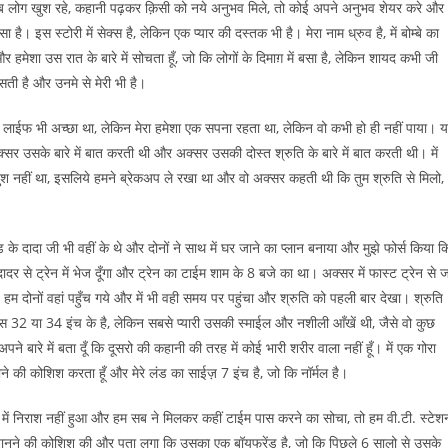
 सब लोग खुश रहे, कहानी पढ़कर क़िसी को नये अनुभव मिले, तो कोई अपने अनुभव शेयर करे और
ै। इस स्टोरी में सेक्स है, लेकिन एक प्यार की दस्तक भी है। मेरा नाम ध्रुव है, में बोम्बे का
और हमेशा उस रात के बारे में सोचता हूँ, जो कि लोगों के दिमाग़ में बसा है, लेकिन शायद कभी जी
सती है और उनमे से मेरी भी है।
ेक्स लाईफ भी अच्छा था, लेकिन मेरा हमेशा एक सपना रहता था, लेकिन वो कभी हो ही नहीं पाया। 
सर उसके बारे में बात करती थी और अक्सर उसकी दोस्त श्रुति के बारे में बात करती थी। में
े खुश नहीं था, इसलिये हमने ब्रेकअप ले रखा था और वो अक्सर कहती थी कि तुम श्रुति से मिलो,
के दादा जी भी वहीं के थे और दोनों ने साथ में घर जाने का प्लान बनाया और मुझे फोर्स किया क
 दादर से ट्रेन में भेज दूँगा और ट्रेन का टाईम शाम के 8 बजे का था। अक्सर में फास्ट ट्रेन से 
जे हम दोनों वहां पहुँच गये और में भी वही समय पर पहुंचा और श्रुति को पहली बार देखा। श्रुति
्स 32 या 34 इंच के है, लेकिन सबसे प्यारी उसकी स्माईल और नशीली आँखें थी, जैसे वो कुछ
बारे में बता दूँ कि दूसरो की कहानी की तरह में कोई भारी शरीर वाला नहीं हूँ। में एक गोरा
ने की कोशिश करता हूँ और मेरे लंड का साईज़ 7 इंच है, जो कि नॉर्मल है।
तो में निराश नहीं हुआ और हम सब ने मिलकर कहीं टाईम पास करने का सोचा, तो हम वी.टी. स्टेश
 में जानने की कोशिश की और पता लगा कि उसका एक बॉयफ्रेंड है, जो कि पिछले 6 सालो से उसके