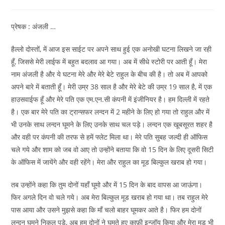
comments:
प्रेषक : अंजली …
हैल्लो दोस्तों, में आज इस साईट पर अपने साथ हुई एक अनोखी घटना लिखने जा रही
हूँ, जिससे मेरी लाईफ में बहुत बदलाव आ गया। अब में सीधे स्टोरी पर आती हूँ। मेरा
नाम अंजली है और ये घटना मेरे और मेरे बेटे राहुल के बीच की है। तो अब में आपको
अपने बारे में बताती हूँ। मेरी उम्र 38 साल है और मेरे बेटे की उम्र 19 साल है, में एक
हाउसवाईफ हूँ और मेरे पति एक एम.एन.सी कंपनी में इंजीनियर है। हम दिल्ली में रहते
है। एक बार मेरे पति का ट्रान्सफर लन्दन में 2 महीने के लिए हो गया तो राहुल और में
भी उनके साथ लन्दन घूमने के लिए उनके साथ चल पड़े। लन्दन एक खूबसूरत शहर है
और वही पर कंपनी की तरफ से हमें फ्लेट मिला था। मेरे पति सुबह जल्दी ही ऑफिस
चले गये और शाम को जब वो आए तो उन्होंने बताया कि वो 15 दिन के लिए दूसरी सिटी
के ऑफिस में जायेंगे और वही रहेंगे। मेरा और राहुल का मूड बिल्कुल खराब हो गया।
तब उन्होंने कहा कि तुम दोनों यहाँ घूमो और में 15 दिन के बाद वापस आ जाऊंगा।
फिर अगले दिन वो चले गये। अब मेरा बिल्कुल मूड खराब हो गया था। तब राहुल मेरे
पास आया और उसने मुझसे कहा कि माँ चलो बाहर घूमकर आते है। फिर हम दोनों
लन्दन घूमने निकल पड़े, अब हम दोनों ने घूमते हुए काफ़ी इन्जॉय किया और मेरा मूड भी