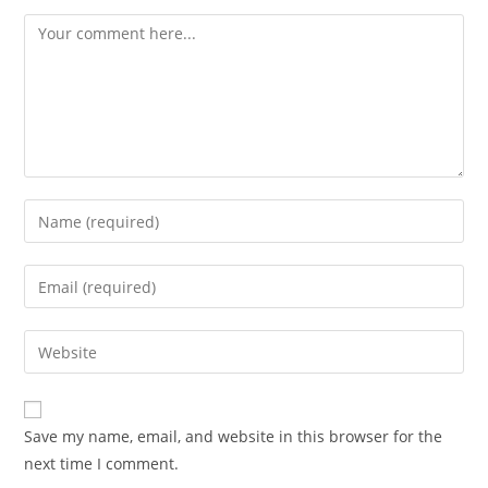
Comment
Enter
your
name
Enter
or
your
username
email
Enter
to
address
your
comment
to
website
comment
URL
Save my name, email, and website in this browser for the
(optional)
next time I comment.