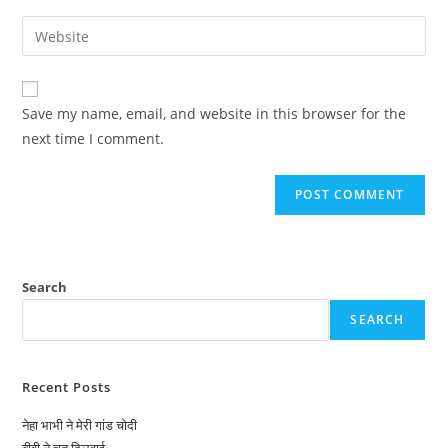
username
email
Enter
to
address
your
comment
to
website
comment
URL
Save my name, email, and website in this browser for the
(optional)
next time I comment.
Search
SEARCH
Recent Posts
नेहा भाभी ने मेरी गांड चोदी