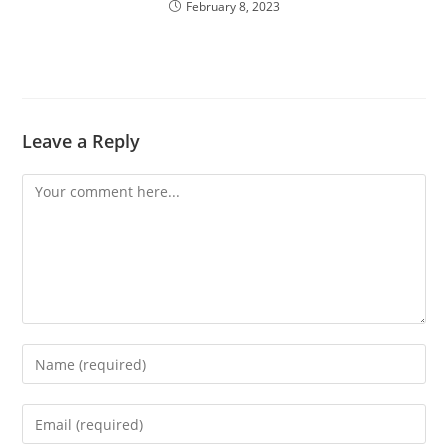
February 8, 2023
Leave a Reply
Comment
Enter
your
name
Enter
or
your