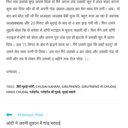
फिर जब उसको कुछ आराम मिला तो मैंने अपना लंड उसकी चूत में अंदर बाहर करना
शुरू कर दिया और वो भी अपनी गांड उछाल-उछाल कर मेरा साथ देने लगी। अब। वो
बार-बार बोल रही थी कि आअहहा आअहह बेबी फुक मी, बहुत मजा आ रहा है उफ़फ्फ़
आआह्ह्हह्ह और 20 मिनट की चुदाई के बाद वो 4 बार झड़ गयी थी। फिर उसने
मुझसे बोला कि वो हमेशा से डॉगी स्टाइल मे चुदना चाहती थी। फिर मैंने उसे डॉगी
स्टाइल में होने को बोला और अपना पूरा लंड एक ही झटके में उसकी चूत में उतार
दिया। अब 15 मिनट के बाद में झड़ने वाला था। मैंने उससे पूछा कि कहाँ डालूं? तो
उसने मेरा सारा पानी पी लिया। उस रात मैंने उसको 4 बार चोदा और उसकी गांड भी
मारी और तब से लेकर मैंने उसको 6 महीने तक रोज़ चोदा ।।
धन्यवाद …
TAGS
:
.हिंदी चुदाई स्टोरी
,
CHUDAI KAHANI
,
GIRLFRIEND
,
GIRLFRIEND KI CHUDAI
,
HINDI CHUDAI
,
गर्लफ्रेंड
,
गर्लफ्रेंड की चुदाई
,
चुदाई कहानी
Read
Previous Post
more
आंटी ने अपनी दुकान में गांड मरवाई
articles