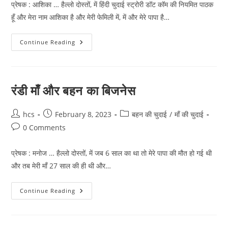
प्रेषक : आशिका … हैल्लो दोस्तों, में हिंदी चुदाई स्ट्रोरी डॉट कॉम की नियमित पाठक
हूँ और मेरा नाम आशिका है और मेरी फेमिली में, में और मेरे पापा है…
अजनबी
Continue Reading
ने
पूरी
रात
मुझे
ठोका
रंडी माँ और बहन का बिजनेस
Post
Post
Post
hcs
February 8, 2023
बहन की चुदाई
/
माँ की चुदाई
author:
published:
category:
Post
0 Comments
comments:
प्रेषक : मनोज … हैल्लो दोस्तों, में जब 6 साल का था तो मेरे पापा की मौत हो गई थी
और तब मेरी माँ 27 साल की ही थी और…
रंडी
Continue Reading
माँ
और
बहन
का
बिजनेस