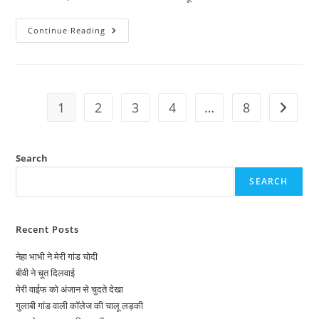
पड़ोस
Continue Reading
की
मस्त
सरदारनी
1
2
3
4
…
8
Go to t
Search
SEARCH
Recent Posts
नेहा भाभी ने मेरी गांड चोदी
बीवी ने चूत दिलवाई
मेरी वाईफ को अंजान से चुदते देखा
गुलाबी गांड वाली कॉलेज की चालू लड़की