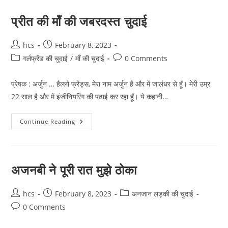
की
मदद
से
प्रीत की माँ की जबरदस्त चुदाई
–
1
Post
Post
hcs
February 8, 2023
author:
published:
Post
Post
गर्लफ्रेंड की चुदाई
/
माँ की चुदाई
0 Comments
category:
comments:
प्रेषक : अर्जुन … हैल्लो फ्रेंड्स, मेरा नाम अर्जुन है और में जालंधर से हूँ। मेरी उम्र
22 साल है और में इंजीनियरिंग की पढाई कर रहा हूँ। ये कहानी…
प्रीत
Continue Reading
की
माँ
की
जबरदस्त
चुदाई
अजनबी ने पूरी रात मुझे ठोका
Post
Post
Post
hcs
February 8, 2023
अनजान लड़की की चुदाई
author:
published:
category:
Post
0 Comments
comments: